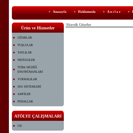
Anasayfa
Hakkımızda
A n ı l a r
Akustik Gitarlar
Ürün ve Hizmetler
GİTARLAR
TUŞLULAR
YAYLILAR
NEFESLİLER
TÜRK MÜZİĞİ
ENSTRÜMANLARI
VURMALILAR
SES SİSTEMLERİ
AMFİLER
PEDALLAR
ATÖLYE ÇALIŞMALARI
UD