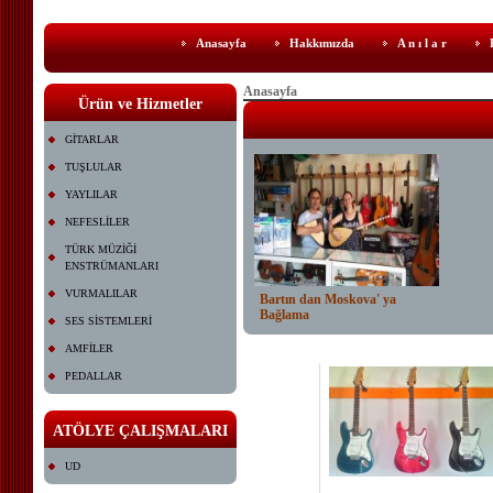
Anasayfa
Hakkımızda
A n ı l a r
Anasayfa
Ürün ve Hizmetler
GİTARLAR
TUŞLULAR
YAYLILAR
NEFESLİLER
TÜRK MÜZİĞİ
ENSTRÜMANLARI
VURMALILAR
Bartın dan Moskova' ya
Bağlama
SES SİSTEMLERİ
AMFİLER
PEDALLAR
ATÖLYE ÇALIŞMALARI
UD