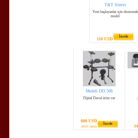
T&T Sisters
Yeni başlayanlar için ekonomik
model
İncele
110 USD
Medeli DD 506
Dijital Davul ürün var
600 USD
İncele
3
(KDV dahil)