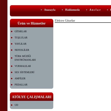
Anasayfa
Hakkımızda
A n ı l a r
Elektro Gitarlar
Ürün ve Hizmetler
GİTARLAR
TUŞLULAR
YAYLILAR
NEFESLİLER
TÜRK MÜZİĞİ
ENSTRÜMANLARI
VURMALILAR
SES SİSTEMLERİ
AMFİLER
PEDALLAR
ATÖLYE ÇALIŞMALARI
UD