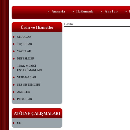
Anasayfa
Hakkımızda
A n ı l a r
Lavta
Ürün ve Hizmetler
GİTARLAR
TUŞLULAR
YAYLILAR
NEFESLİLER
TÜRK MÜZİĞİ
ENSTRÜMANLARI
VURMALILAR
SES SİSTEMLERİ
AMFİLER
PEDALLAR
ATÖLYE ÇALIŞMALARI
UD