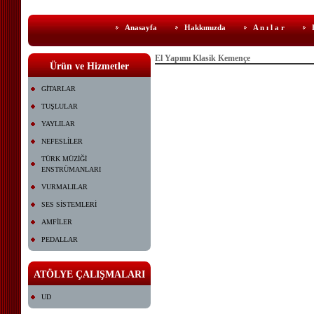
Anasayfa
Hakkımızda
A n ı l a r
El Yapımı Klasik Kemençe
Ürün ve Hizmetler
GİTARLAR
TUŞLULAR
YAYLILAR
NEFESLİLER
TÜRK MÜZİĞİ
ENSTRÜMANLARI
VURMALILAR
SES SİSTEMLERİ
AMFİLER
PEDALLAR
ATÖLYE ÇALIŞMALARI
UD