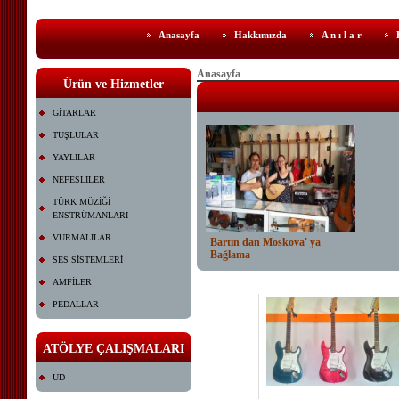
Anasayfa
Hakkımızda
A n ı l a r
Anasayfa
Ürün ve Hizmetler
GİTARLAR
TUŞLULAR
YAYLILAR
NEFESLİLER
TÜRK MÜZİĞİ
ENSTRÜMANLARI
VURMALILAR
Bartın dan Moskova' ya
Bağlama
SES SİSTEMLERİ
AMFİLER
PEDALLAR
ATÖLYE ÇALIŞMALARI
UD