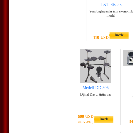
T&T Sisters
Yeni başlayanlar için ekonomik
model
İncele
110 USD
Medeli DD 506
Dijital Davul ürün var
600 USD
İncele
3
(KDV dahil)